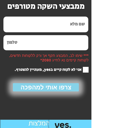
ממבצעי השקה מטורפים
*** שימו לב, המבצע תקף אך ורק ללקוחות חדשים,
לקוחות קיימים נא לחייג 2080*
אני לא לקוח קיים בyes, מעוניין להצטרף.
צרפו אותי למהפכה
חבילות ומבצעים yes